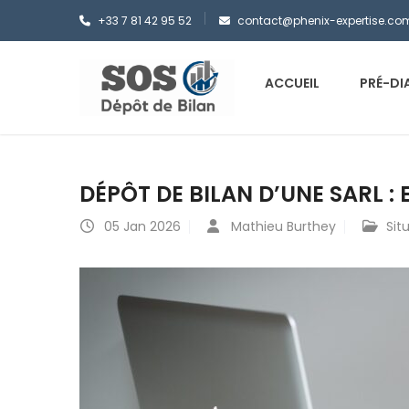
+33 7 81 42 95 52
contact@phenix-expertise.co
ACCUEIL
PRÉ-DI
DÉPÔT DE BILAN D’UNE SARL :
05
Jan 2026
Mathieu Burthey
Sit