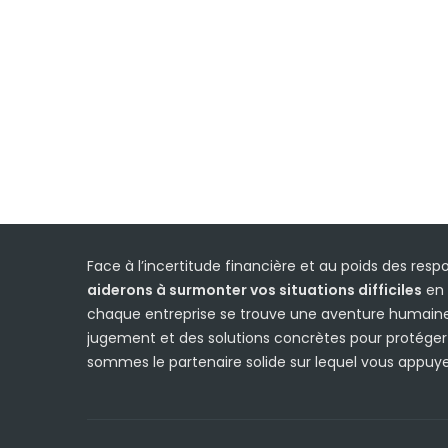
Face à l’incertitude financière et au poids des respon
aiderons à surmonter vos situations difficiles
en 
chaque entreprise se trouve une aventure humaine,
jugement et des solutions concrètes pour protéger vo
sommes le partenaire solide sur lequel vous appuyer