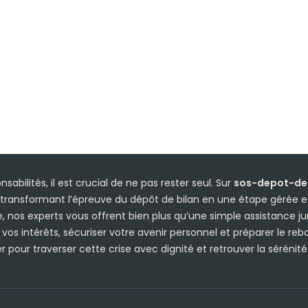
sabilités, il est crucial de ne pas rester seul. Sur
sos-depot-de-
transformant l’épreuve du dépôt de bilan en une étape gérée et
 nos experts vous offrent bien plus qu’une simple assistance j
s intérêts, sécuriser votre avenir personnel et préparer le rebon
 pour traverser cette crise avec dignité et retrouver la sérénité