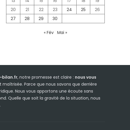
13
14
15
16
17
18
19
20
21
22
23
24
25
26
27
28
29
30
« Fév
Mai »
bilan.fr
, notre promesse est claire :
nous vous
 maîtrisée. Parce que nous savons que derrière
uridique. Nous vous apportons une écoute sans
d. Quelle que soit la gravité de la situation, nous
.