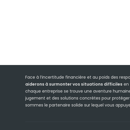
Face à l’incertitude financière et au poids des respon
aiderons à surmonter vos situations difficiles
en 
chaque entreprise se trouve une aventure humaine,
jugement et des solutions concrètes pour protéger vo
sommes le partenaire solide sur lequel vous appuyer