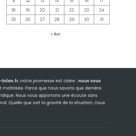
11
12
13
14
15
16
17
18
19
20
21
22
23
24
25
26
27
28
29
30
31
« Avr
bilan.fr
, notre promesse est claire :
nous vous
 maîtrisée. Parce que nous savons que derrière
uridique. Nous vous apportons une écoute sans
d. Quelle que soit la gravité de la situation, nous
.