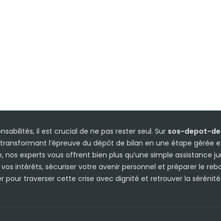
sabilités, il est crucial de ne pas rester seul. Sur
sos-depot-de-
transformant l’épreuve du dépôt de bilan en une étape gérée et
 nos experts vous offrent bien plus qu’une simple assistance j
s intérêts, sécuriser votre avenir personnel et préparer le rebon
 pour traverser cette crise avec dignité et retrouver la sérénité