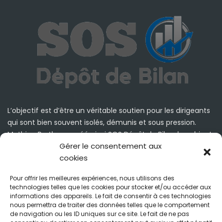
L’objectif est d’être un véritable soutien pour les dirigeants
qui sont bien souvent isolés, démunis et sous pression.
Mathieu Burthey a créé ainsi SOS Dépôt de Bilan, le cabinet
Gérer le consentement aux
de conseil à l’écoute de les dirigeants, quelque soient leurs
cookies
situations économiques et organisationnelles.
Pour offrir les meilleures expériences, nous utilisons des
Mathieu Burthey
technologies telles que les cookies pour stocker et/ou accéder aux
informations des appareils. Le fait de consentir à ces technologies
Suivez-nous
nous permettra de traiter des données telles que le comportement
de navigation ou les ID uniques sur ce site. Le fait de ne pas