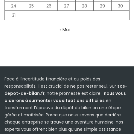
24
25
26
27
28
29
30
31
« Mai
Face à l’incertitude financière et au poids des
responsabilités, il est crucial de ne pas rester seul. Sur
sos-
depot-de-bilan.fr
, notre promesse est claire :
nous vous
aiderons à surmonter vos situations difficiles
en
transformant l’épreuve du dépôt de bilan en une étape
gérée et maîtrisée. Parce que nous savons que derrière
chaque entreprise se trouve une aventure humaine, nos
experts vous offrent bien plus qu’une simple assistance