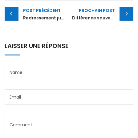
Post
POST PRÉCÉDENT
PROCHAIN POST
navigation
Redressement judiciaire salarié: vos obligations
Différence sauvegarde et redressement judiciaire
LAISSER UNE RÉPONSE