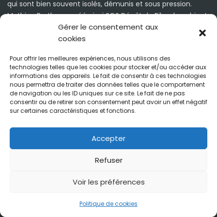
qui sont bien souvent isolés, démunis et sous pression.
Mathieu Burthey a créé ainsi SOS Dépôt de Bilan, le cabinet
Gérer le consentement aux
de conseil à l’écoute de les dirigeants, quelque soient leurs
cookies
situations économiques et organisationnelles.
Pour offrir les meilleures expériences, nous utilisons des
Mathieu Burthey
technologies telles que les cookies pour stocker et/ou accéder aux
informations des appareils. Le fait de consentir à ces technologies
Suivez-nous
nous permettra de traiter des données telles que le comportement
de navigation ou les ID uniques sur ce site. Le fait de ne pas
consentir ou de retirer son consentement peut avoir un effet négatif
sur certaines caractéristiques et fonctions.
Accepter
Refuser
Copyright 2024 by
Digionetech
.
Voir les préférences
SOS
En ligne
Accueil
Pré-diagnostic
À propos
Nos partenaires
Blog
Contact
Politique de cookies
Politique de cookies