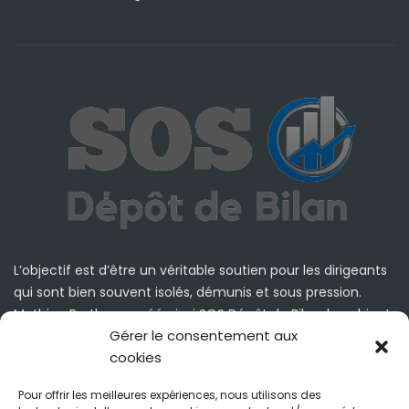
L’objectif est d’être un véritable soutien pour les dirigeants
qui sont bien souvent isolés, démunis et sous pression.
Mathieu Burthey a créé ainsi SOS Dépôt de Bilan, le cabinet
Gérer le consentement aux
de conseil à l’écoute de les dirigeants, quelque soient leurs
cookies
situations économiques et organisationnelles.
Pour offrir les meilleures expériences, nous utilisons des
Mathieu Burthey